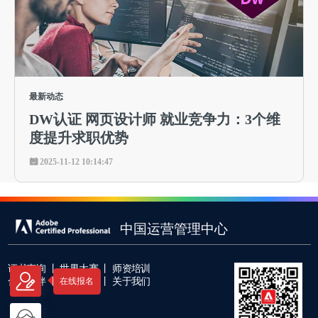
最新动态
DW认证 网页设计师 就业竞争力：3个维
度提升求职优势
2025-11-12 10:14:47
中国运营管理中心
证书查询
丨
世界大赛
丨
师资培训
合作伙伴
丨
课程认证
丨
关于我们
在线报名